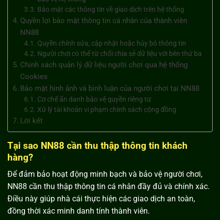
Bảo mật các thông tin về giao dịch trên hệ thống
Quyền lợi bảo mật thông tin cá nhân của thành viên
NN88
Quyền chỉnh sửa, cập nhật hoặc hủy bỏ thông tin
Người chơi có thể từ chối chia sẻ dữ liệu với bên thứ ba
Chính sách quản lý dữ liệu người chơi qua hệ thống
Cookies
Bảo mật hình ảnh và bình luận của người chơi tại NN88
Cơ chế ẩn danh bảo vệ quyền riêng tư
Xử lý tài khoản vi phạm chính sách cộng đồng
Lời kết
Tại sao NN88 cần thu thập thông tin khách
hàng?
Để đảm bảo hoạt động minh bạch và bảo vệ người chơi,
NN88 cần thu thập thông tin cá nhân đầy đủ và chính xác.
Điều này giúp nhà cái thực hiện các giao dịch an toàn,
đồng thời xác minh danh tính thành viên.