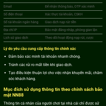
Email
Để nhận thông báo, OTP xác minh
Số điện thoại
Xác thực tài khoản, CSKH
Số tài khoản ngân hàng
Giao dịch nạp rút tiền
Địa chỉ IP
Bảo mật đăng nhập, phòng gian lận
Lịch sử giao dịch
Theo dõi hoạt động nạp rút, cược
Lý do yêu cầu cung cấp thông tin chính xác
Đảm bảo xác minh tài khoản nhanh chóng.
Tránh các rủi ro mất tiền khi giao dịch.
Tạo điều kiện thuận lợi cho việc nhận khuyến mãi, chăm
sóc khách hàng.
Mục đích sử dụng thông tin theo chính sách bảo
mật NN88
Thông tin cá nhân của người chơi tại nhà cái chỉ được sử