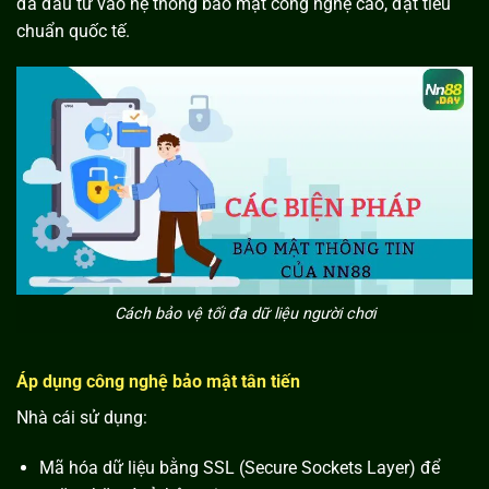
đã đầu tư vào hệ thống bảo mật công nghệ cao, đạt tiêu
chuẩn quốc tế.
Cách bảo vệ tối đa dữ liệu người chơi
Áp dụng công nghệ bảo mật tân tiến
Nhà cái sử dụng:
Mã hóa dữ liệu bằng SSL (Secure Sockets Layer) để