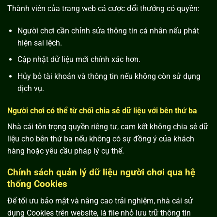
Thành viên của trang web cá cược đổi thưởng có quyền:
Người chơi cần chỉnh sửa thông tin cá nhân nếu phát
hiện sai lệch.
Cập nhật dữ liệu mới chính xác hơn.
Hủy bỏ tài khoản và thông tin nếu không còn sử dụng
dịch vụ.
Người chơi có thể từ chối chia sẻ dữ liệu với bên thứ ba
Nhà cái tôn trọng quyền riêng tư, cam kết không chia sẻ dữ
liệu cho bên thứ ba nếu không có sự đồng ý của khách
hàng hoặc yêu cầu pháp lý cụ thể.
Chính sách quản lý dữ liệu người chơi qua hệ
thống Cookies
Để tối ưu bảo mật và nâng cao trải nghiệm, nhà cái sử
dụng Cookies trên website, là file nhỏ lưu trữ thông tin