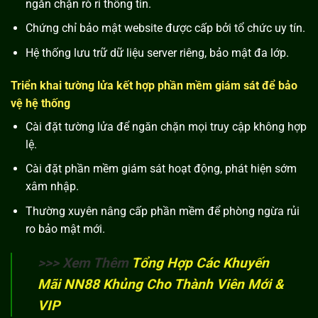
ngăn chặn rò rỉ thông tin.
Chứng chỉ bảo mật website được cấp bởi tổ chức uy tín.
Hệ thống lưu trữ dữ liệu server riêng, bảo mật đa lớp.
Triển khai tường lửa kết hợp phần mềm giám sát để bảo
vệ hệ thống
Cài đặt tường lửa để ngăn chặn mọi truy cập không hợp
lệ.
Cài đặt phần mềm giám sát hoạt động, phát hiện sớm
xâm nhập.
Thường xuyên nâng cấp phần mềm để phòng ngừa rủi
ro bảo mật mới.
>>> Xem Thêm
Tổng Hợp Các Khuyến
Mãi NN88 Khủng Cho Thành Viên Mới &
VIP