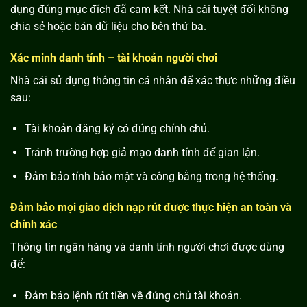
dụng đúng mục đích đã cam kết. Nhà cái tuyệt đối không
chia sẻ hoặc bán dữ liệu cho bên thứ ba.
Xác minh danh tính – tài khoản người chơi
Nhà cái sử dụng thông tin cá nhân để xác thực những điều
sau:
Tài khoản đăng ký có đúng chính chủ.
Tránh trường hợp giả mạo danh tính để gian lận.
Đảm bảo tính bảo mật và công bằng trong hệ thống.
Đảm bảo mọi giao dịch nạp rút được thực hiện an toàn và
chính xác
Thông tin ngân hàng và danh tính người chơi được dùng
để:
Đảm bảo lệnh rút tiền về đúng chủ tài khoản.