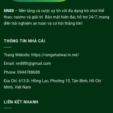
NN88
– Nền tảng cá cược uy tín với đa dạng trò chơi thể
thao, casino và giải trí. Bảo mật hiện đại, hỗ trợ 24/7, mang
đến trải nghiệm an toàn và cơ hội thắng lớn!
THÔNG TIN NHÀ CÁI
Trang Website:
https://rangahalwai.in.net/
Email:
nn88fit@gmail.com
Phone: 0944788688
Địa Chỉ: 613 Đ. Hồng Lạc, Phường 10, Tân Bình, Hồ Chí
Minh, Việt Nam
LIÊN KẾT NHANH