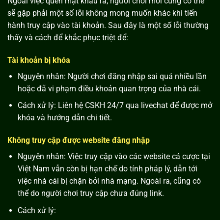
Ngoài việc quên mật khẩu ra, người chơi mới cũng có thể
sẽ gặp phải một số lỗi không mong muốn khác khi tiến
hành truy cập vào tài khoản. Sau đây là một số lỗi thường
thấy và cách để khắc phục triệt để:
Tài khoản bị khóa
Nguyên nhân: Người chơi đăng nhập sai quá nhiều lần
hoặc đã vi phạm điều khoản quan trọng của nhà cái.
Cách xử lý: Liên hệ CSKH 24/7 qua livechat để được mở
khóa và hướng dẫn chi tiết.
Không truy cập được website đăng nhập
Nguyên nhân: Việc truy cập vào các website cá cược tại
Việt Nam vẫn còn bị hạn chế do tính pháp lý, dẫn tới
việc nhà cái bị chặn bởi nhà mạng. Ngoài ra, cũng có
thể do người chơi truy cập chưa đúng link.
Cách xử lý: