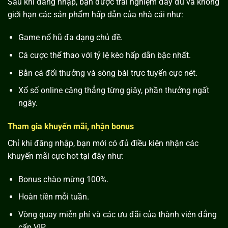
Sau khi đăng nhập, bạn được trải nghiệm đầy đủ và không
giới hạn các sản phẩm hấp dẫn của nhà cái như:
Game nổ hũ đa dạng chủ đề.
Cá cược thể thao với tỷ lệ kèo hấp dẫn bậc nhất.
Bắn cá đổi thưởng và sòng bài trực tuyến cực nét.
Xổ số online căng thẳng từng giây, phần thưởng ngất
ngây.
Tham gia khuyến mãi, nhận bonus
Chỉ khi đăng nhập, bạn mới có đủ điều kiện nhận các
khuyến mãi cực hot tại đây như:
Bonus chào mừng 100%.
Hoàn tiền mỗi tuần.
Vòng quay miễn phí và các ưu đãi của thành viên đẳng
cấp VIP.