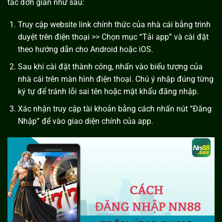
tác đơn giản như sau:
Truy cập website link chính thức của nhà cái bằng trình
duyệt trên điện thoại >> Chọn mục “Tải app” và cài đặt
theo hướng dẫn cho Android hoặc iOS.
Sau khi cài đặt thành công, nhấn vào biểu tượng của
nhà cái trên màn hình điện thoại. Chú ý nhập đúng từng
ký tự để tránh lỗi sai tên hoặc mật khẩu đăng nhập.
Xác nhận truy cập tài khoản bằng cách nhấn nút “Đăng
Nhập” để vào giao diện chính của app.