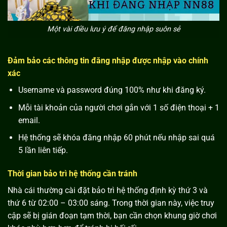
Một vài điều lưu ý để đăng nhập suôn sẻ
Đảm bảo các thông tin đăng nhập được nhập vào chính
xác
Username và password đúng 100% như khi đăng ký.
Mỗi tài khoản của người chơi gắn với 1 số điện thoại + 1
email.
Hệ thống sẽ khóa đăng nhập 60 phút nếu nhập sai quá
5 lần liên tiếp.
Thời gian bảo trì hệ thống cần tránh
Nhà cái thường cài đặt bảo trì hệ thống định kỳ thứ 3 và
thứ 6 từ 02:00 – 03:00 sáng. Trong thời gian này, việc truy
cập sẽ bị gián đoạn tạm thời, bạn cần chọn khung giờ chơi