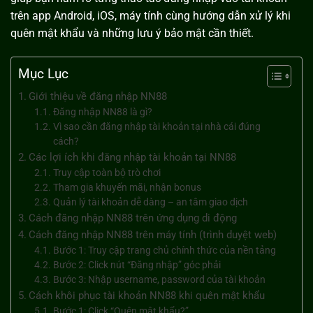
trên app Android, iOS, máy tính cùng hướng dẫn xử lý khi
quên mật khẩu và những lưu ý bảo mật cần thiết.
Mục Lục
Giới thiệu về đăng nhập NN88
Đăng nhập NN88 là gì?
Vì sao cần đăng nhập tài khoản tại nhà cái đúng
cách?
Các lợi ích khi đăng nhập tài khoản tại NN88
Truy cập toàn bộ trò chơi
Tham gia khuyến mãi, nhận bonus
Quản lý tài khoản dễ dàng – an tâm giao dịch
Cách đăng nhập NN88 trên ứng dụng di động
Cách đăng nhập NN88 trên máy tính (trình duyệt web)
Bước 1: Truy cập trang chủ chính thức của nền tảng
Bước 2: Click nút “Đăng nhập” góc phải
Bước 3: Nhập username, password của tài khoản
Cách khôi phục tài khoản NN88 khi quên mật khẩu
Bước 1: Click “Quên mật khẩu?”