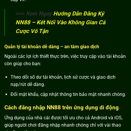
>>> Xem Ngay
Hướng Dẫn Đăng Ký
NN88 – Kết Nối Vào Không Gian Cá
Cược Vô Tận
Quản lý tài khoản dễ dàng – an tâm giao dịch
Ngoài các lợi ích thiết thực trên, việc truy cập vào tài khoản
còn giúp cho bạn:
Theo dõi số dư tài khoản, lịch sử cược và giao dịch
nạp/rút dễ dàng.
Đổi mật khẩu, cập nhật thông tin bảo mật nhanh chóng.
Cách đăng nhập NN88 trên ứng dụng di động
Ứng dụng của nhà cái được tối ưu cho cả Android và iOS,
giúp người chơi đăng nhập nhanh chóng chỉ với vài thao