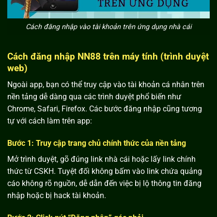
Cách đăng nhập vào tài khoản trên ứng dụng nhà cái
Cách đăng nhập NN88 trên máy tính (trình duyệt
web)
Ngoài app, bạn có thể truy cập vào tài khoản cá nhân trên
nền tảng dễ dàng qua các trình duyệt phổ biến như
Chrome, Safari, Firefox. Các bước đăng nhập cũng tương
tự với cách làm trên app:
Bước 1: Truy cập trang chủ chính thức của nền tảng
Mở trình duyệt, gõ đúng link nhà cái hoặc lấy link chính
thức từ CSKH. Tuyệt đối không bấm vào link chứa quảng
cáo không rõ nguồn, dễ dẫn đến việc bị lộ thông tin đăng
nhập hoặc bị hack tài khoản.