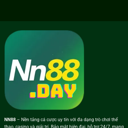
Chơi
Phá
Poker
Công
Online
Thức
Giúp
Bí
Bạn
Mật
Thắng
Tại
Ngay
NN88
Ván
Đầu
Tại
NN88
NN88
– Nền tảng cá cược uy tín với đa dạng trò chơi thể
thao, casino và giải trí. Bảo mật hiện đại, hỗ trợ 24/7, mang