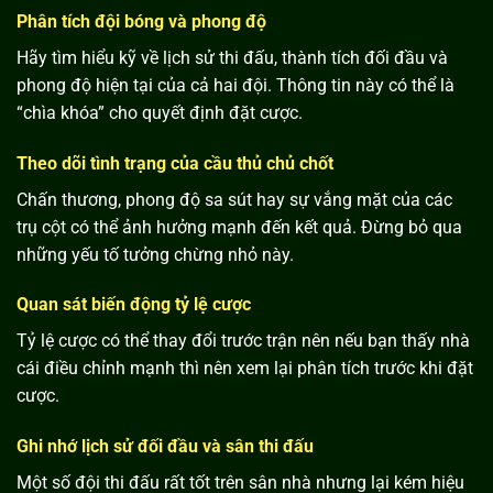
Phân tích đội bóng và phong độ
Hãy tìm hiểu kỹ về lịch sử thi đấu, thành tích đối đầu và
phong độ hiện tại của cả hai đội. Thông tin này có thể là
“chìa khóa” cho quyết định đặt cược.
Theo dõi tình trạng của cầu thủ chủ chốt
Chấn thương, phong độ sa sút hay sự vắng mặt của các
trụ cột có thể ảnh hưởng mạnh đến kết quả. Đừng bỏ qua
những yếu tố tưởng chừng nhỏ này.
Quan sát biến động tỷ lệ cược
Tỷ lệ cược có thể thay đổi trước trận nên nếu bạn thấy nhà
cái điều chỉnh mạnh thì nên xem lại phân tích trước khi đặt
cược.
Ghi nhớ lịch sử đối đầu và sân thi đấu
Một số đội thi đấu rất tốt trên sân nhà nhưng lại kém hiệu