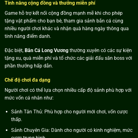
Tính năng cộng đồng và thưởng miễn phí
Game hỗ trợ kết nối cộng đồng mạnh mẽ khi cho phép
tặng vật phẩm cho bạn bè, tham gia sảnh bắn cá cùng
nhiều người chơi khác và nhận quà hàng ngày thông qua
tính năng điểm danh.
Đặc biệt,
Bắn Cá Long Vương
thường xuyên có các sự kiện
tặng xu, quà miễn phí và tổ chức các giải đấu săn boss với
phần thưởng hấp dẫn.
Chế độ chơi đa dạng
Người chơi có thể lựa chọn nhiều cấp độ sảnh phù hợp với
mức vốn cá nhân như:
Sảnh Tân Thủ: Phù hợp cho người mới chơi, vốn cược
thấp.
Sảnh Chuyên Gia: Dành cho người có kinh nghiệm, mức
cược trung bình.