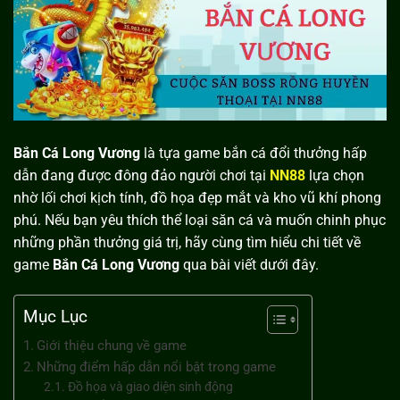
Bắn Cá Long Vương
là tựa game bắn cá đổi thưởng hấp
dẫn đang được đông đảo người chơi tại
NN88
lựa chọn
nhờ lối chơi kịch tính, đồ họa đẹp mắt và kho vũ khí phong
phú. Nếu bạn yêu thích thể loại săn cá và muốn chinh phục
những phần thưởng giá trị, hãy cùng tìm hiểu chi tiết về
game
Bắn Cá Long Vương
qua bài viết dưới đây.
Mục Lục
Giới thiệu chung về game
Những điểm hấp dẫn nổi bật trong game
Đồ họa và giao diện sinh động