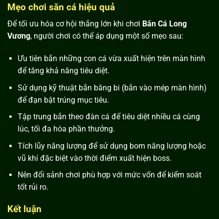
Mẹo chơi săn cá hiệu quả
Để tối ưu hóa cơ hội thắng lớn khi chơi
Bắn Cá Long
Vương
, người chơi có thể áp dụng một số mẹo sau:
Ưu tiên bắn những con cá vừa xuất hiện trên màn hình
để tăng khả năng tiêu diệt.
Sử dụng kỹ thuật bắn băng bi (bắn vào mép màn hình)
để đạn bật trúng mục tiêu.
Tập trung bắn theo đàn cá để tiêu diệt nhiều cá cùng
lúc, tối đa hóa phần thưởng.
Tích lũy năng lượng để sử dụng bom năng lượng hoặc
vũ khí đặc biệt vào thời điểm xuất hiện boss.
Nên đổi sảnh chơi phù hợp với mức vốn để kiểm soát
tốt rủi ro.
Kết luận