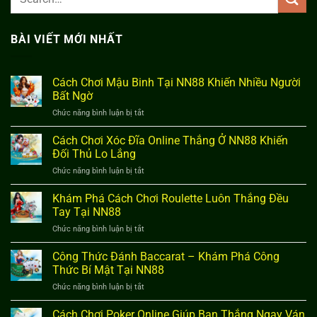
BÀI VIẾT MỚI NHẤT
Cách Chơi Mậu Binh Tại NN88 Khiến Nhiều Người
Bất Ngờ
Chức năng bình luận bị tắt
ở
Cách
Chơi
Cách Chơi Xóc Đĩa Online Thắng Ở NN88 Khiến
Mậu
Đối Thủ Lo Lắng
Binh
Chức năng bình luận bị tắt
ở
Tại
Cách
NN88
Chơi
Khám Phá Cách Chơi Roulette Luôn Thắng Đều
Khiến
Xóc
Nhiều
Tay Tại NN88
Đĩa
Người
Chức năng bình luận bị tắt
ở
Online
Bất
Khám
Thắng
Ngờ
Phá
Công Thức Đánh Baccarat – Khám Phá Công
Ở
Cách
NN88
Thức Bí Mật Tại NN88
Chơi
Khiến
Chức năng bình luận bị tắt
ở
Roulette
Đối
Công
Luôn
Thủ
Thức
Cách Chơi Poker Online Giúp Bạn Thắng Ngay Ván
Thắng
Lo