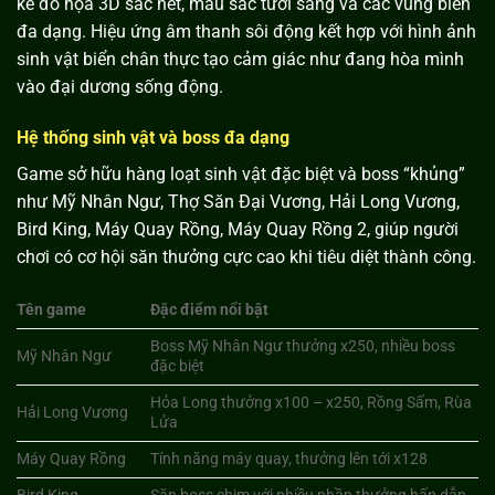
kế đồ họa 3D sắc nét, màu sắc tươi sáng và các vùng biển
đa dạng. Hiệu ứng âm thanh sôi động kết hợp với hình ảnh
sinh vật biển chân thực tạo cảm giác như đang hòa mình
vào đại dương sống động.
Hệ thống sinh vật và boss đa dạng
Game sở hữu hàng loạt sinh vật đặc biệt và boss “khủng”
như Mỹ Nhân Ngư, Thợ Săn Đại Vương, Hải Long Vương,
Bird King, Máy Quay Rồng, Máy Quay Rồng 2, giúp người
chơi có cơ hội săn thưởng cực cao khi tiêu diệt thành công.
Tên game
Đặc điểm nổi bật
Boss Mỹ Nhân Ngư thưởng x250, nhiều boss
Mỹ Nhân Ngư
đặc biệt
Hỏa Long thưởng x100 – x250, Rồng Sấm, Rùa
Hải Long Vương
Lửa
Máy Quay Rồng
Tính năng máy quay, thưởng lên tới x128